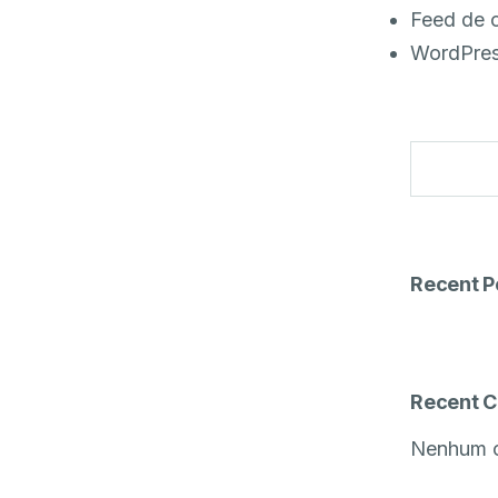
Feed de 
WordPres
Recent P
Recent 
Nenhum c