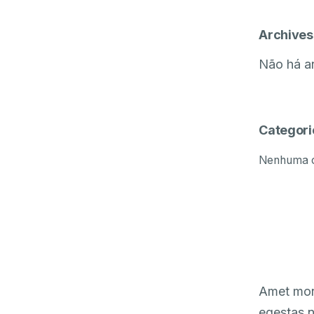
Archives
Não há ar
Categori
Nenhuma c
Amet morb
egestas n