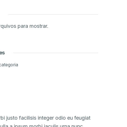
quivos para mostrar.
es
ategoria
i justo facilisis integer odio eu feugiat
ulla a ipsum morbi iaculis urna nunc.