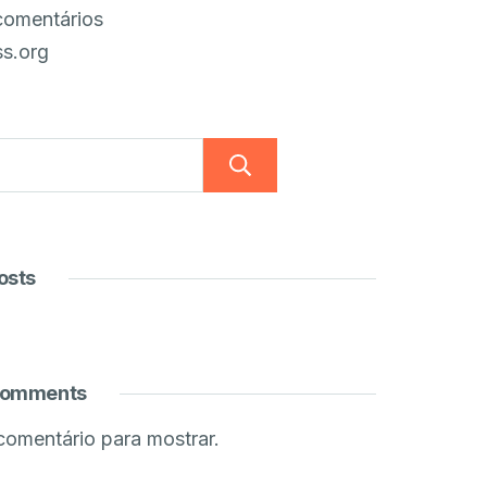
comentários
s.org
Pesquisar
osts
Comments
omentário para mostrar.