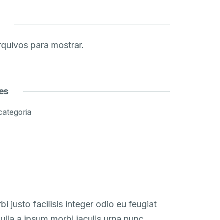
quivos para mostrar.
es
ategoria
i justo facilisis integer odio eu feugiat
ulla a ipsum morbi iaculis urna nunc.