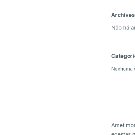
Archives
Não há ar
Categori
Nenhuma c
Amet morb
egestas n