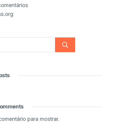
comentários
s.org
Pesquisar
osts
Comments
omentário para mostrar.