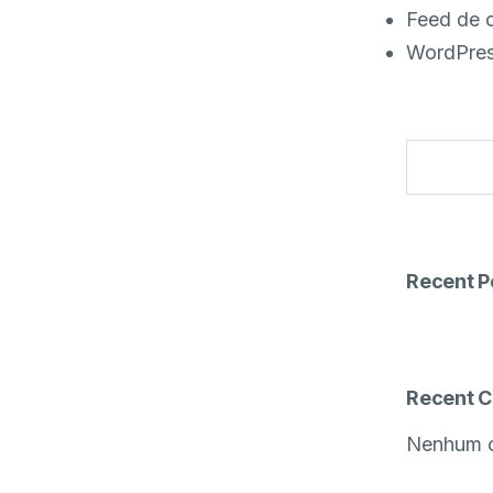
Feed de 
WordPres
Recent P
Recent 
Nenhum c