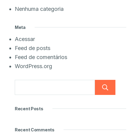
Nenhuma categoria
Meta
Acessar
Feed de posts
Feed de comentários
WordPress.org
Pesq
Recent Posts
Recent Comments