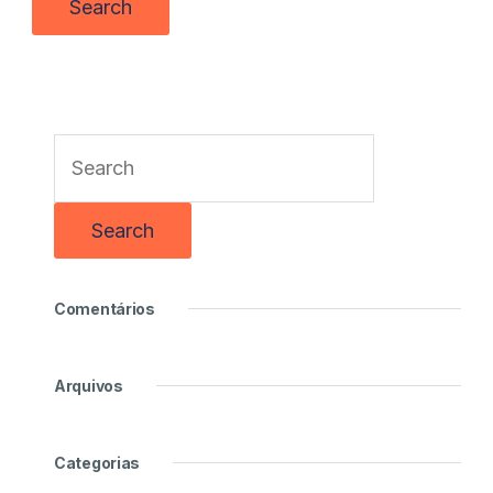
Comentários
Arquivos
Categorias