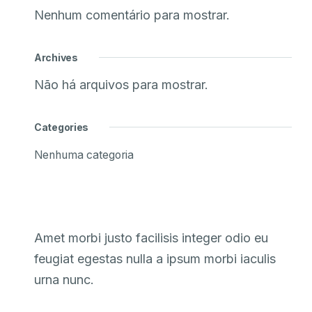
Nenhum comentário para mostrar.
Archives
Não há arquivos para mostrar.
Categories
Nenhuma categoria
Amet morbi justo facilisis integer odio eu
feugiat egestas nulla a ipsum morbi iaculis
urna nunc.