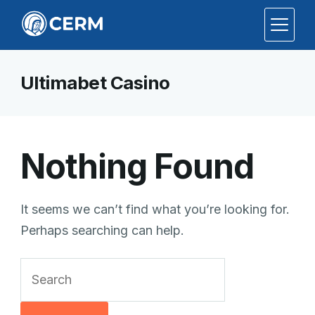
Ultimabet Casino
Nothing Found
It seems we can’t find what you’re looking for.
Perhaps searching can help.