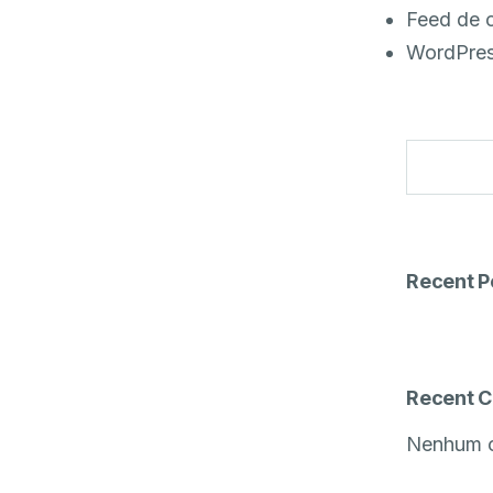
Feed de 
WordPres
Recent P
Recent 
Nenhum c