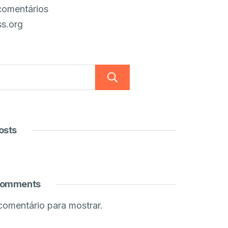
comentários
s.org
Pesquisar
osts
Comments
omentário para mostrar.