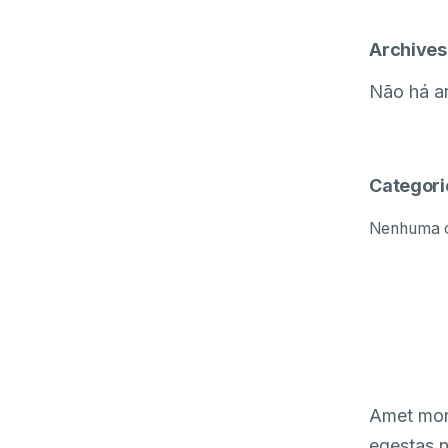
Archives
Não há ar
Categori
Nenhuma c
Amet morb
egestas n