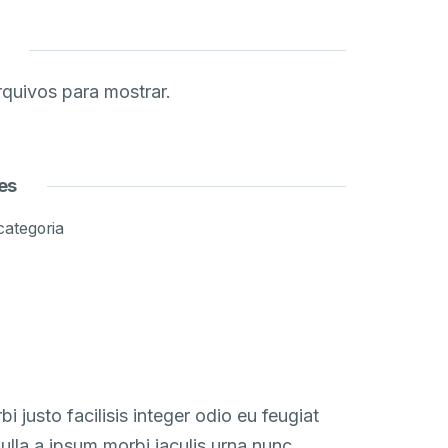
quivos para mostrar.
es
ategoria
i justo facilisis integer odio eu feugiat
ulla a ipsum morbi iaculis urna nunc.