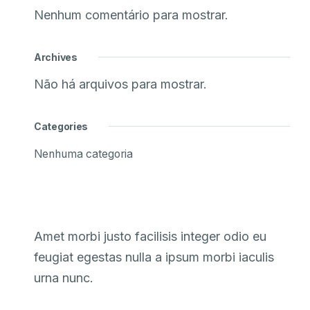
Nenhum comentário para mostrar.
Archives
Não há arquivos para mostrar.
Categories
Nenhuma categoria
Amet morbi justo facilisis integer odio eu
feugiat egestas nulla a ipsum morbi iaculis
urna nunc.