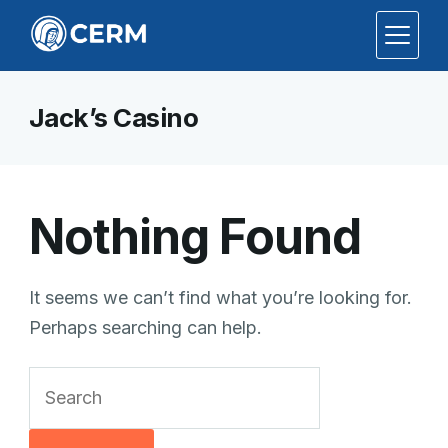
Jack’s Casino
Nothing Found
It seems we can’t find what you’re looking for.
Perhaps searching can help.