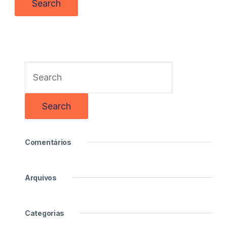
Comentários
Arquivos
Categorias