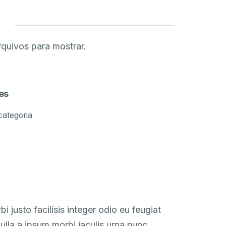
quivos para mostrar.
es
ategoria
i justo facilisis integer odio eu feugiat
ulla a ipsum morbi iaculis urna nunc.