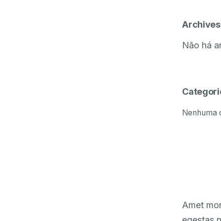
Archives
Não há ar
Categori
Nenhuma c
Amet morb
egestas n