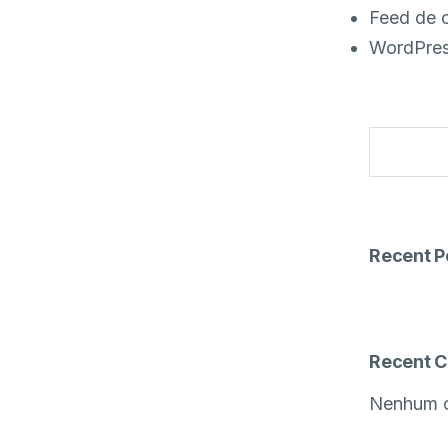
Feed de 
WordPres
Recent P
Recent 
Nenhum c