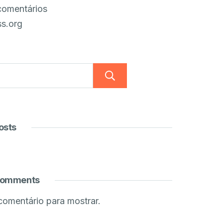
comentários
s.org
Pesquisar
osts
Comments
omentário para mostrar.