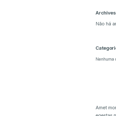
Archives
Não há ar
Categori
Nenhuma c
Amet morb
egestas n