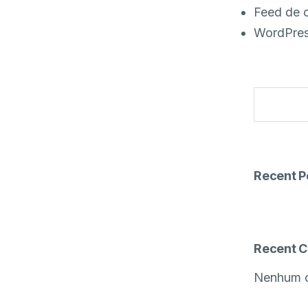
Feed de 
WordPres
Recent P
Recent 
Nenhum c