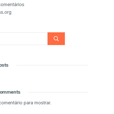
comentários
s.org
Pesquisar
osts
Comments
omentário para mostrar.