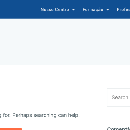
Nosso Centro
Formação
Profe
g for. Perhaps searching can help.
Comentá