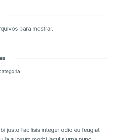
quivos para mostrar.
es
ategoria
i justo facilisis integer odio eu feugiat
ulla a ipsum morbi iaculis urna nunc.