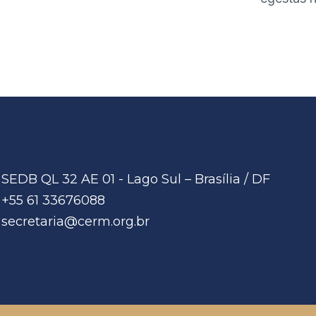
SEDB QL 32 AE 01 - Lago Sul – Brasília / DF
+55 61 33676088
secretaria@cerm.org.br