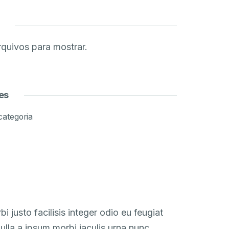
quivos para mostrar.
es
ategoria
i justo facilisis integer odio eu feugiat
ulla a ipsum morbi iaculis urna nunc.