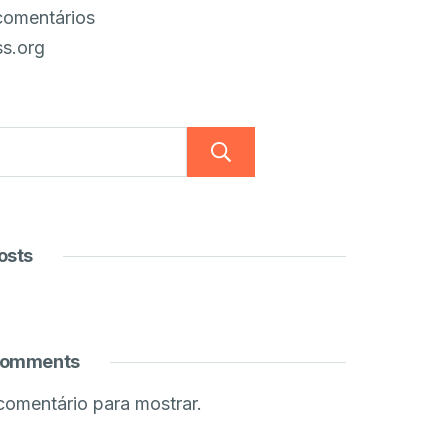
comentários
s.org
Pesquisar
osts
Comments
omentário para mostrar.