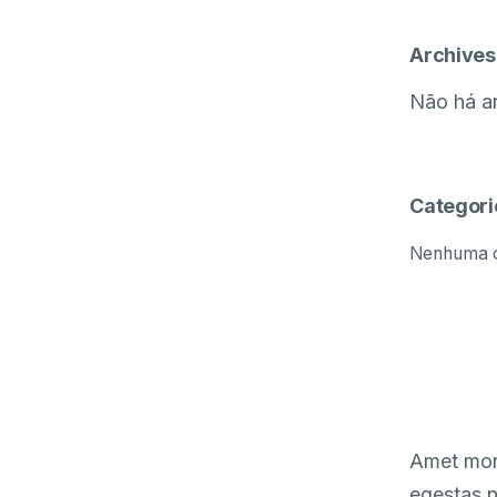
Archives
Não há ar
Categori
Nenhuma c
Amet morb
egestas n