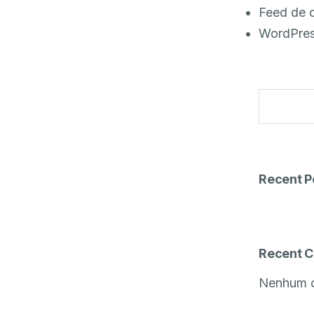
Feed de 
WordPres
Recent P
Recent 
Nenhum c