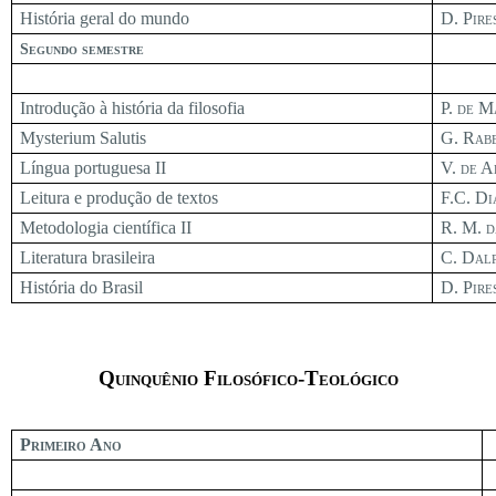
História geral do mundo
D. Pire
Segundo semestre
Introdução à história da filosofia
P. de M
Mysterium Salutis
G. Rab
Língua portuguesa II
V. de A
Leitura e produção de textos
F.C. Di
Metodologia científica II
R. M. d
Literatura brasileira
C. Dalp
História do Brasil
D. Pire
Quinquênio Filosófico-Teológico
Primeiro Ano