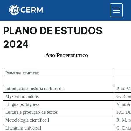
PLANO DE ESTUDOS
2024
Ano Propedêutico
Primeiro semestre
Introdução à história da filosofia
P. de M
Mysterium Salutis
G. Rab
Língua portuguesa
V. de A
Leitura e produção de textos
F.C. Di
Metodologia científica I
R. M. d
Literatura universal
C. Dalp