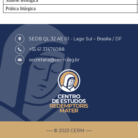
Síntese teológica
Prática litúrgica
SEDB QL 32 AE 01 - Lago Sul – Brasília / DF
+55 61 33676088
secretaria@cerm.org.br
––– © 2023 CERM –––